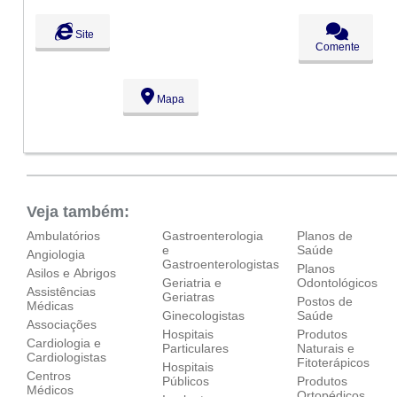
Site
Comente
Mapa
Veja também:
Ambulatórios
Gastroenterologia
Planos de
e
Saúde
Angiologia
Gastroenterologistas
Planos
Asilos e Abrigos
Geriatria e
Odontológicos
Assistências
Geriatras
Postos de
Médicas
Ginecologistas
Saúde
Associações
Hospitais
Produtos
Cardiologia e
Particulares
Naturais e
Cardiologistas
Fitoterápicos
Hospitais
Centros
Públicos
Produtos
Médicos
Ortopédicos