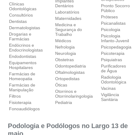
Implantes
Clínicas
Dentários
Pronto Socorro
Odontológicas
Público
Laboratórios
Consultórios
Próteses
Maternidades
Dentistas
Psicanalistas
Medicina e
Dermatologistas
Segurança do
Psicologia
Drogarias e
Trabalho
Psicologia
Farmácias
Médicos
Infanto-Juvenil
Endócrinos e
Nefrologia
Psicopedagogia
Endocrinologistas
Neurologia
Psicoterapia
Endodontistas
Obstetras
Psiquiatras
Equipamentos
Odontopediatria
Purificadores
Hospitalares
de Água
Oftalmologistas
Farmácias de
Radiologia
Homeopatia
Ortopedistas
Odontológica
Farmácias de
Óticas
Vacinas
Manipulação
Otorrinos e
Vigilância
Filtros
Otorrinolaringologia
Sanitária
Fisioterapia
Pediatria
Fonoaudiólogos
Podologia e Podólogos no Largo 13 de
maio