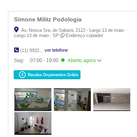
Simone Militz Podologia
Av. Nossa Sra. do Sabará, 2122 - Largo 13 de maio -
Largo 13 de maio - SP
Endereço copiado!
ver telefone
(11) 9922-99294
Seg:
07:00 - 19:00
Aberto
agora
Seg:
07:00 - 19:00
Aberto
agora
Ter:
07:00 - 19:00
Receba Orçamentos Grátis
Qua:
07:00 - 19:00
Qui:
07:00 - 19:00
Sex:
07:00 - 19:00
Sáb:
06:00 - 17:00
Dom:
Fechado