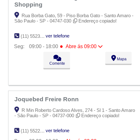
Shopping
Rua Borba Gato, 59 - Piso Borba Gato - Santo Amaro -
São Paulo - SP - 04747-030
Endereço copiado!
ver telefone
(11) 5523-8038
●
Seg:
09:00 - 18:00
Abre ás 09:00
●
Seg:
09:00 - 18:00
Abre ás 09:00
Mapa
Ter:
09:00 - 18:00
Comente
Qua:
09:00 - 18:00
Qui:
09:00 - 18:00
Sex:
09:00 - 18:00
Sáb:
Fechado
Dom:
Fechado
Joquebed Freire Ronn
R Min Roberto Cardoso Alves, 274 - Sl 1 - Santo Amaro
- São Paulo - SP - 04737-000
Endereço copiado!
ver telefone
(11) 5522-4247