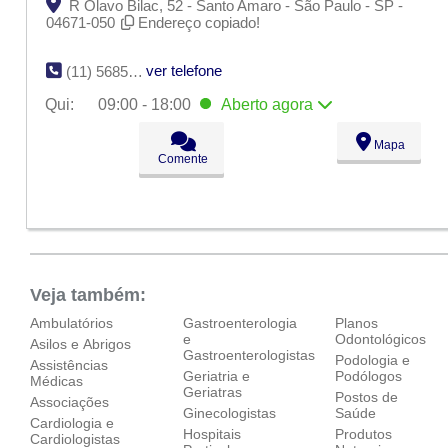
R Olavo Bilac, 52 - Santo Amaro - São Paulo - SP -
04671-050
Endereço copiado!
ver telefone
(11) 5685-6735
Qui:
09:00 - 18:00
Aberto
agora
Seg:
09:00 - 18:00
Mapa
Ter:
09:00 - 18:00
Comente
Qua:
09:00 - 18:00
Qui:
09:00 - 18:00
Aberto
agora
Sex:
09:00 - 18:00
Sáb:
Fechado
Dom:
Fechado
Veja também:
Ambulatórios
Gastroenterologia
Planos
e
Odontológicos
Asilos e Abrigos
Gastroenterologistas
Podologia e
Assistências
Geriatria e
Podólogos
Médicas
Geriatras
Postos de
Associações
Ginecologistas
Saúde
Cardiologia e
Hospitais
Produtos
Cardiologistas