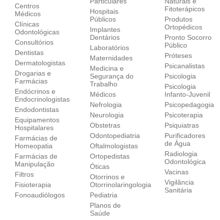
Particulares
Naturais e
Centros
Fitoterápicos
Hospitais
Médicos
Públicos
Produtos
Clínicas
Ortopédicos
Implantes
Odontológicas
Dentários
Pronto Socorro
Consultórios
Público
Laboratórios
Dentistas
Próteses
Maternidades
Dermatologistas
Psicanalistas
Medicina e
Drogarias e
Segurança do
Psicologia
Farmácias
Trabalho
Psicologia
Endócrinos e
Médicos
Infanto-Juvenil
Endocrinologistas
Nefrologia
Psicopedagogia
Endodontistas
Neurologia
Psicoterapia
Equipamentos
Obstetras
Psiquiatras
Hospitalares
Odontopediatria
Purificadores
Farmácias de
de Água
Homeopatia
Oftalmologistas
Radiologia
Farmácias de
Ortopedistas
Odontológica
Manipulação
Óticas
Vacinas
Filtros
Otorrinos e
Vigilância
Fisioterapia
Otorrinolaringologia
Sanitária
Fonoaudiólogos
Pediatria
Planos de
Saúde