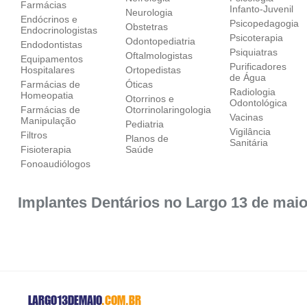
Farmácias
Infanto-Juvenil
Neurologia
Endócrinos e
Psicopedagogia
Obstetras
Endocrinologistas
Psicoterapia
Odontopediatria
Endodontistas
Psiquiatras
Oftalmologistas
Equipamentos
Purificadores
Hospitalares
Ortopedistas
de Água
Farmácias de
Óticas
Radiologia
Homeopatia
Otorrinos e
Odontológica
Farmácias de
Otorrinolaringologia
Vacinas
Manipulação
Pediatria
Vigilância
Filtros
Planos de
Sanitária
Fisioterapia
Saúde
Fonoaudiólogos
Implantes Dentários no Largo 13 de mai
LARGO13DEMAIO
.COM.BR