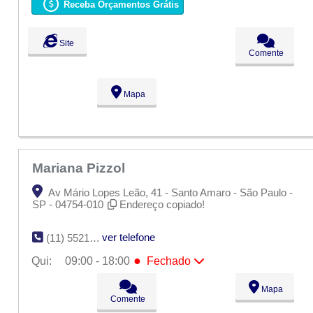
Ter:
09:00 - 18:00
Receba Orçamentos Grátis
Qua:
09:00 - 18:00
●
Qui:
09:00 - 18:00
Fechado
Sex:
09:00 - 18:00
Site
Sáb:
Fechado
Comente
Dom:
Fechado
Mapa
Mariana Pizzol
Av Mário Lopes Leão, 41 - Santo Amaro - São Paulo -
SP - 04754-010
Endereço copiado!
ver telefone
(11) 5521-3862
●
Qui:
09:00 - 18:00
Fechado
Seg:
09:00 - 18:00
Mapa
Ter:
09:00 - 18:00
Comente
Qua:
09:00 - 18:00