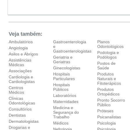
●
Qui:
09:00 - 18:00
Fechado
Sex:
09:00 - 18:00
Sáb:
Fechado
Dom:
Fechado
Veja também:
Ambulatórios
Gastroenterologia
Planos
e
Odontológicos
Angiologia
Gastroenterologistas
Podologia e
Asilos e Abrigos
Geriatria e
Podólogos
Assistências
Geriatras
Postos de
Médicas
Ginecologistas
Saúde
Associações
Hospitais
Produtos
Cardiologia e
Particulares
Naturais e
Cardiologistas
Fitoterápicos
Hospitais
Centros
Públicos
Produtos
Médicos
Ortopédicos
Laboratórios
Clínicas
Pronto Socorro
Maternidades
Odontológicas
Público
Medicina e
Consultórios
Próteses
Segurança do
Dentistas
Trabalho
Psicanalistas
Dermatologistas
Médicos
Psicologia
Drogarias e
Nefrologia
Psicologia