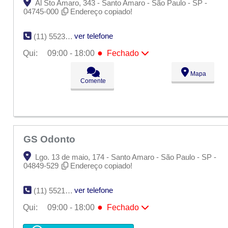
Al Sto Amaro, 343 - Santo Amaro - São Paulo - SP -
04745-000
Endereço copiado!
ver telefone
(11) 5523-3681
●
Qui:
09:00 - 18:00
Fechado
Seg:
09:00 - 18:00
Mapa
Ter:
09:00 - 18:00
Comente
Qua:
09:00 - 18:00
●
Qui:
09:00 - 18:00
Fechado
Sex:
09:00 - 18:00
Sáb:
Fechado
Dom:
Fechado
GS Odonto
Lgo. 13 de maio, 174 - Santo Amaro - São Paulo - SP -
04849-529
Endereço copiado!
ver telefone
(11) 5521-0071
●
Qui:
09:00 - 18:00
Fechado
Seg:
09:00 - 18:00