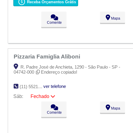
Ter:
09:00 - 18:00
Receba Orçamentos Grátis
Qua:
09:00 - 18:00
Qui:
09:00 - 18:00
Sex:
09:00 - 18:00
Mapa
Sáb:
Fechado
Comente
Dom:
Fechado
Pizzaria Famiglia Aliboni
R. Padre José de Anchieta, 1290 - São Paulo - SP -
04742-000
Endereço copiado!
ver telefone
(11) 5521-7580
Sáb:
Fechado
Seg:
09:00 - 18:00
Mapa
Ter:
09:00 - 18:00
Comente
Qua:
09:00 - 18:00
Qui:
09:00 - 18:00
Sex:
09:00 - 18:00
Sáb:
Fechado