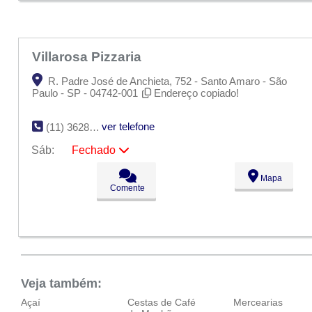
Dom:
Fechado
Villarosa Pizzaria
R. Padre José de Anchieta, 752 - Santo Amaro - São
Paulo - SP - 04742-001
Endereço copiado!
ver telefone
(11) 3628-0668
Sáb:
Fechado
Seg:
09:00 - 18:00
Mapa
Ter:
09:00 - 18:00
Comente
Qua:
09:00 - 18:00
Qui:
09:00 - 18:00
Sex:
09:00 - 18:00
Sáb:
Fechado
Dom:
Fechado
Veja também:
Açaí
Cestas de Café
Mercearias