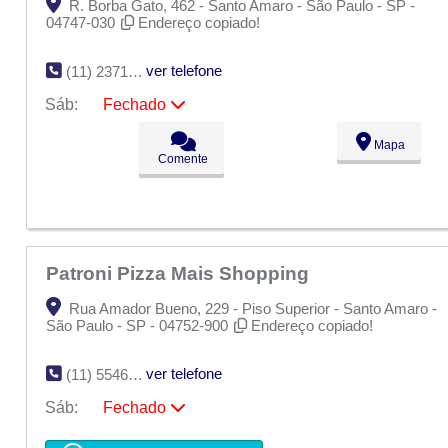
R. Borba Gato, 462 - Santo Amaro - São Paulo - SP -
04747-030
Endereço copiado!
ver telefone
(11) 2371-0836
Sáb:
Fechado
Seg:
09:00 - 18:00
Mapa
Ter:
09:00 - 18:00
Comente
Qua:
09:00 - 18:00
Qui:
09:00 - 18:00
Sex:
09:00 - 18:00
Sáb:
Fechado
Dom:
Fechado
Patroni Pizza Mais Shopping
Rua Amador Bueno, 229 - Piso Superior - Santo Amaro -
São Paulo - SP - 04752-900
Endereço copiado!
ver telefone
(11) 5546-2883
Sáb:
Fechado
Seg:
09:00 - 18:00