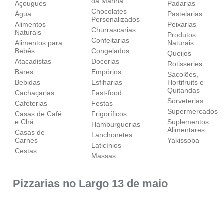
da Manhã
Açougues
Padarias
Chocolates
Água
Pastelarias
Personalizados
Alimentos
Peixarias
Churrascarias
Naturais
Produtos
Confeitarias
Alimentos para
Naturais
Bebês
Congelados
Queijos
Atacadistas
Docerias
Rotisseries
Bares
Empórios
Sacolões,
Bebidas
Esfiharias
Hortifruits e
Quitandas
Cachaçarias
Fast-food
Sorveterias
Cafeterias
Festas
Supermercados
Casas de Café
Frigoríficos
e Chá
Suplementos
Hamburguerias
Alimentares
Casas de
Lanchonetes
Carnes
Yakissoba
Laticínios
Cestas
Massas
Pizzarias no Largo 13 de maio