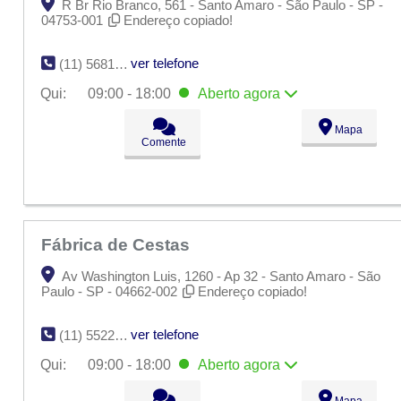
R Br Rio Branco, 561 - Santo Amaro - São Paulo - SP -
04753-001
Endereço copiado!
ver telefone
(11) 5681-8473
Qui:
09:00 - 18:00
Aberto
agora
Seg:
09:00 - 18:00
Mapa
Ter:
09:00 - 18:00
Comente
Qua:
09:00 - 18:00
Qui:
09:00 - 18:00
Aberto
agora
Sex:
09:00 - 18:00
Sáb:
Fechado
Dom:
Fechado
Fábrica de Cestas
Av Washington Luis, 1260 - Ap 32 - Santo Amaro - São
Paulo - SP - 04662-002
Endereço copiado!
ver telefone
(11) 5522-4732
Qui:
09:00 - 18:00
Aberto
agora
Seg:
09:00 - 18:00
Mapa