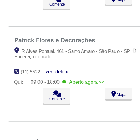
Ter:
09:00 - 18:00
Comente
Qua:
09:00 - 18:00
Qui:
09:00 - 18:00
Aberto
agora
Sex:
09:00 - 18:00
Sáb:
Fechado
Dom:
Fechado
Patrick Flores e Decorações
R Alves Pontual, 461 - Santo Amaro - São Paulo - SP
Endereço copiado!
ver telefone
(11) 5522-0257
Qui:
09:00 - 18:00
Aberto
agora
Seg:
09:00 - 18:00
Mapa
Ter:
09:00 - 18:00
Comente
Qua:
09:00 - 18:00
Qui:
09:00 - 18:00
Aberto
agora
Sex:
09:00 - 18:00
Sáb:
Fechado
Dom:
Fechado