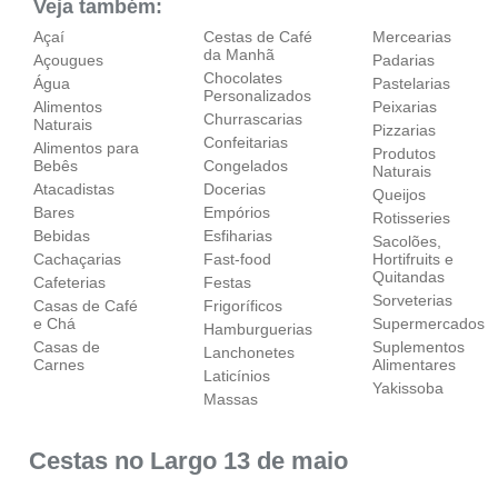
Veja também:
Açaí
Cestas de Café
Mercearias
da Manhã
Açougues
Padarias
Chocolates
Água
Pastelarias
Personalizados
Alimentos
Peixarias
Churrascarias
Naturais
Pizzarias
Confeitarias
Alimentos para
Produtos
Bebês
Congelados
Naturais
Atacadistas
Docerias
Queijos
Bares
Empórios
Rotisseries
Bebidas
Esfiharias
Sacolões,
Cachaçarias
Fast-food
Hortifruits e
Quitandas
Cafeterias
Festas
Sorveterias
Casas de Café
Frigoríficos
e Chá
Supermercados
Hamburguerias
Casas de
Suplementos
Lanchonetes
Carnes
Alimentares
Laticínios
Yakissoba
Massas
Cestas no Largo 13 de maio