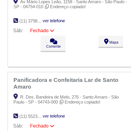
Av Mário Lopes Leão, 1158 - Santo Amaro - São Paulo -
SP - 04754-010
Endereço copiado!
ver telefone
(11) 3798-3306
Sáb:
Fechado
Seg:
09:00 - 18:00
Mapa
Ter:
09:00 - 18:00
Comente
Qua:
09:00 - 18:00
Qui:
09:00 - 18:00
Sex:
09:00 - 18:00
Sáb:
Fechado
Dom:
Fechado
Panificadora e Confeitaria Lar de Santo
Amaro
R. Des. Bandeira de Melo, 276 - Santo Amaro - São
Paulo - SP - 04743-000
Endereço copiado!
ver telefone
(11) 5523-7380
Sáb:
Fechado