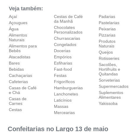
Veja também:
Açaí
Cestas de Café
Padarias
da Manhã
Açougues
Pastelarias
Chocolates
Água
Peixarias
Personalizados
Alimentos
Pizzarias
Churrascarias
Naturais
Produtos
Congelados
Alimentos para
Naturais
Bebês
Docerias
Queijos
Atacadistas
Empórios
Rotisseries
Bares
Esfiharias
Sacolões,
Bebidas
Fast-food
Hortifruits e
Quitandas
Cachaçarias
Festas
Sorveterias
Cafeterias
Frigoríficos
Supermercados
Casas de Café
Hamburguerias
e Chá
Suplementos
Lanchonetes
Alimentares
Casas de
Laticínios
Carnes
Yakissoba
Massas
Cestas
Mercearias
Confeitarias no Largo 13 de maio