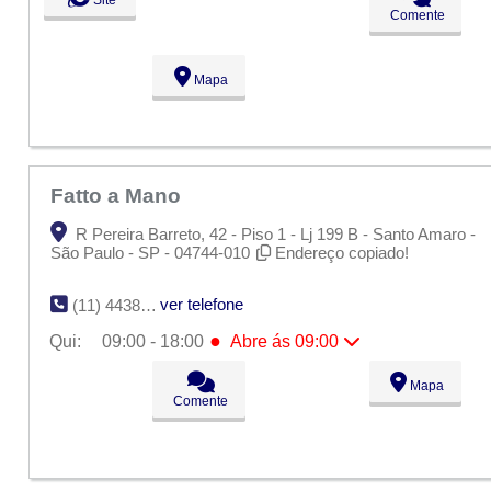
Ter:
09:00 - 18:00
Comente
Qua:
09:00 - 18:00
●
Qui:
09:00 - 18:00
Abre ás 09:00
Sex:
09:00 - 18:00
Mapa
Sáb:
Fechado
Dom:
Fechado
Fatto a Mano
R Pereira Barreto, 42 - Piso 1 - Lj 199 B - Santo Amaro -
São Paulo - SP - 04744-010
Endereço copiado!
ver telefone
(11) 4438-8939
●
Qui:
09:00 - 18:00
Abre ás 09:00
Seg:
09:00 - 18:00
Mapa
Ter:
09:00 - 18:00
Comente
Qua:
09:00 - 18:00
●
Qui:
09:00 - 18:00
Abre ás 09:00
Sex:
09:00 - 18:00
Sáb:
Fechado
Dom:
Fechado