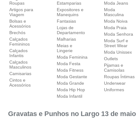
Roupas
Estamparias
Moda Jeans
Artigos para
Expositores e
Moda
Viagem
Manequins
Masculina
Bolsas e
Fantasias
Moda Noiva
Acessórios
Lojas de
Moda Praia
Brechós
Departamento
Moda Senhora
Calçados
Malharias
Moda Surf e
Femininos
Meias e
Street Wear
Calçados
Lingerie
Moda Unissex
Infantis
Moda Feminina
Outlets
Calçados
Moda Festa
Pijamas e
Masculinos
Moda Fitness
Camisolas
Camisarias
Moda Gestante
Roupas Íntimas
Cintos e
Moda Grande
Underwear
Acessórios
Moda Hip Hop
Uniformes
Moda Infantil
Gravatas e Punhos no Largo 13 de maio