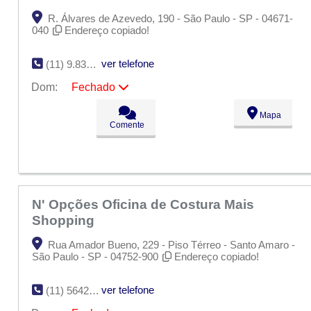
R. Álvares de Azevedo, 190 - São Paulo - SP - 04671-
040
Endereço copiado!
ver telefone
(11) 9.8370-1000
Dom:
Fechado
Seg:
09:00 - 18:00
Mapa
Ter:
09:00 - 18:00
Comente
Qua:
09:00 - 18:00
Qui:
09:00 - 18:00
Sex:
09:00 - 18:00
Sáb:
Fechado
Dom:
Fechado
N' Opções Oficina de Costura Mais
Shopping
Rua Amador Bueno, 229 - Piso Térreo - Santo Amaro -
São Paulo - SP - 04752-900
Endereço copiado!
ver telefone
(11) 5642-6747