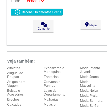
Dom:
Fechado
Seg:
09:00 - 18:00
Ter:
09:00 - 18:00
Receba Orçamentos Grátis
Qua:
09:00 - 18:00
Qui:
09:00 - 18:00
Sex:
09:00 - 18:00
Mapa
Sáb:
Fechado
Comente
Dom:
Fechado
Veja também:
Alfaiates
Expositores e
Moda Infanto
Manequins
Juvenil
Aluguel de
Roupas
Fantasias
Moda Jeans
Artigos para
Gravatas e
Moda
Viagem
Punhos
Masculina
Bolsas e
Lojas de
Moda Noiva
Acessórios
Departamento
Moda Praia
Brechós
Malharias
Moda Senhora
Calçados
Meias e
Moda Surf e