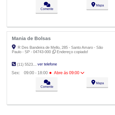
Seg:
09:00 - 18:00
Mapa
Ter:
09:00 - 18:00
Comente
Qua:
09:00 - 18:00
Qui:
09:00 - 18:00
●
Sex:
09:00 - 18:00
Abre ás 09:00
Sáb:
Fechado
Dom:
Fechado
Mania de Bolsas
R Des Bandeira de Mello, 285 - Santo Amaro - São
Paulo - SP - 04743-000
Endereço copiado!
ver telefone
(11) 5523-9059
●
Sex:
09:00 - 18:00
Abre ás 09:00
Seg:
09:00 - 18:00
Mapa
Ter:
09:00 - 18:00
Comente
Qua:
09:00 - 18:00
Qui:
09:00 - 18:00
●
Sex:
09:00 - 18:00
Abre ás 09:00
Sáb:
Fechado
Dom:
Fechado