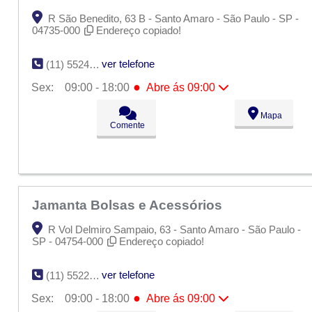
R São Benedito, 63 B - Santo Amaro - São Paulo - SP -
04735-000
Endereço copiado!
ver telefone
(11) 5524-8042
●
Sex:
09:00 - 18:00
Abre ás 09:00
Seg:
09:00 - 18:00
Mapa
Ter:
09:00 - 18:00
Comente
Qua:
09:00 - 18:00
Qui:
09:00 - 18:00
●
Sex:
09:00 - 18:00
Abre ás 09:00
Sáb:
Fechado
Dom:
Fechado
Jamanta Bolsas e Acessórios
R Vol Delmiro Sampaio, 63 - Santo Amaro - São Paulo -
SP - 04754-000
Endereço copiado!
ver telefone
(11) 5522-9064
●
Sex:
09:00 - 18:00
Abre ás 09:00