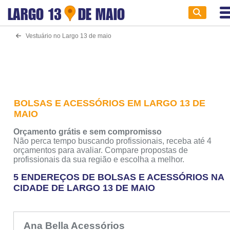
LARGO 13
DE MAIO
Vestuário no Largo 13 de maio
BOLSAS E ACESSÓRIOS EM LARGO 13 DE
MAIO
Orçamento grátis e sem compromisso
Não perca tempo buscando profissionais, receba até 4
orçamentos para avaliar. Compare propostas de
profissionais da sua região e escolha a melhor.
5 ENDEREÇOS DE BOLSAS E ACESSÓRIOS NA
CIDADE DE LARGO 13 DE MAIO
Ana Bella Acessórios