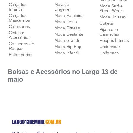
Calçados
Meias e
Moda Surf e
Infantis
Lingerie
Street Wear
Calçados
Moda Feminina
Moda Unissex
Masculinos
Moda Festa
Outlets
Camisarias
Moda Fitness
Pijamas e
Cintos e
Moda Gestante
Camisolas
Acessórios
Moda Grande
Roupas Íntimas
Consertos de
Moda Hip Hop
Underwear
Roupas
Moda Infantil
Uniformes
Estamparias
Bolsas e Acessórios no Largo 13 de
maio
LARGO13DEMAIO
.COM.BR