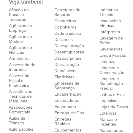
Veja também:
Afiação de
Corretoras de
Indústrias
Facas e
Seguros
Têxteis
Tesouras
Costureiras
Instalações
Agências de
Elétricas
Cozinheiros
Emprego
Intérpretes
Dedetizadoras
Agências de
Lavagem de
Deliveries
Modelo
Sofás
Descupinização
Agências de
Lavanderias
Desentupidoras
Notícias
Limpa Fossas
Despachantes
Arquitetura
Limpeza
Desratização
Assessoria de
Limpeza e
Imprensa
Domésticas
Conservação
Assessoria
Eletricistas
Limpeza e
Fiscal e
Empresas de
Manutenção
Financeira
Segurança
Predial
Assistências
Encadernação
Linhas e Fios
Técnicas de
Encanadores
Logísticas
Máquinas
Engenharia
Lojas de Pesca
Associações
Comerciais
Entrega de Gás
Lotéricas
Aulas de
Entregas
Marcas e
Trânsito
Rápidas
Patentes
Auto Escolas
Equipamentos
Marcenarias