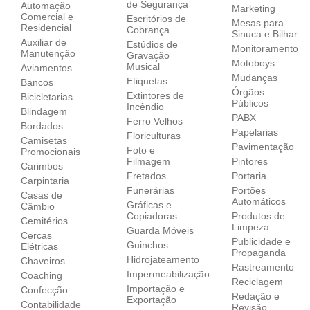
de Segurança
Automação
Marketing
Comercial e
Escritórios de
Mesas para
Residencial
Cobrança
Sinuca e Bilhar
Auxiliar de
Estúdios de
Monitoramento
Manutenção
Gravação
Motoboys
Musical
Aviamentos
Mudanças
Etiquetas
Bancos
Órgãos
Extintores de
Bicicletarias
Públicos
Incêndio
Blindagem
PABX
Ferro Velhos
Bordados
Papelarias
Floriculturas
Camisetas
Pavimentação
Foto e
Promocionais
Filmagem
Pintores
Carimbos
Fretados
Portaria
Carpintaria
Funerárias
Portões
Casas de
Automáticos
Gráficas e
Câmbio
Copiadoras
Produtos de
Cemitérios
Limpeza
Guarda Móveis
Cercas
Publicidade e
Guinchos
Elétricas
Propaganda
Hidrojateamento
Chaveiros
Rastreamento
Impermeabilização
Coaching
Reciclagem
Importação e
Confecção
Redação e
Exportação
Contabilidade
Revisão