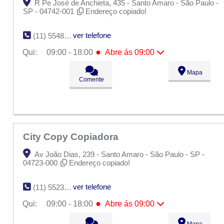
R Pe José de Anchieta, 435 - Santo Amaro - São Paulo -
SP - 04742-001
Endereço copiado!
ver telefone
(11) 5548-1621
●
Qui:
09:00 - 18:00
Abre ás 09:00
Seg:
09:00 - 18:00
Mapa
Ter:
09:00 - 18:00
Comente
Qua:
09:00 - 18:00
●
Qui:
09:00 - 18:00
Abre ás 09:00
Sex:
09:00 - 18:00
Sáb:
Fechado
Dom:
Fechado
City Copy Copiadora
Av João Dias, 239 - Santo Amaro - São Paulo - SP -
04723-000
Endereço copiado!
ver telefone
(11) 5523-8082
●
Qui:
09:00 - 18:00
Abre ás 09:00
Seg:
09:00 - 18:00
Mapa