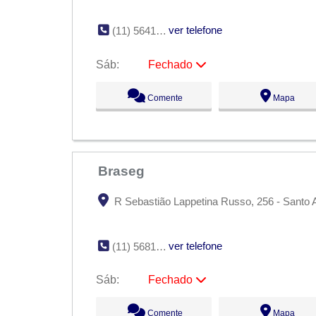
ver telefone
(11) 5641-0756
Sáb:
Fechado
Seg:
09:00 - 18:00
Comente
Mapa
Ter:
09:00 - 18:00
Qua:
09:00 - 18:00
Qui:
09:00 - 18:00
Sex:
09:00 - 18:00
Sáb:
Fechado
Dom:
Fechado
Braseg
R Sebastião Lappetina Russo, 256 - Santo 
ver telefone
(11) 5681-8856
Sáb:
Fechado
Seg:
09:00 - 18:00
Comente
Mapa
Ter:
09:00 - 18:00