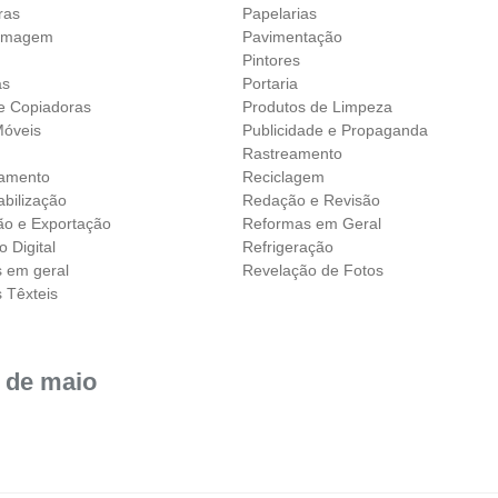
uras
Papelarias
ilmagem
Pavimentação
Pintores
as
Portaria
 e Copiadoras
Produtos de Limpeza
óveis
Publicidade e Propaganda
s
Rastreamento
eamento
Reciclagem
bilização
Redação e Revisão
ão e Exportação
Reformas em Geral
 Digital
Refrigeração
s em geral
Revelação de Fotos
s Têxteis
 de maio