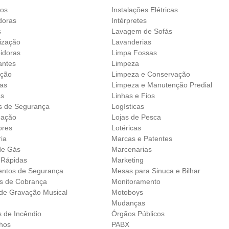
ros
Instalações Elétricas
doras
Intérpretes
s
Lavagem de Sofás
ização
Lavanderias
idoras
Limpa Fossas
antes
Limpeza
ação
Limpeza e Conservação
as
Limpeza e Manutenção Predial
as
Linhas e Fios
 de Segurança
Logísticas
nação
Lojas de Pesca
ores
Lotéricas
ia
Marcas e Patentes
de Gás
Marcenarias
 Rápidas
Marketing
ntos de Segurança
Mesas para Sinuca e Bilhar
os de Cobrança
Monitoramento
 de Gravação Musical
Motoboys
Mudanças
s de Incêndio
Órgãos Públicos
lhos
PABX