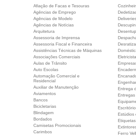
Afiação de Facas e Tesouras
Cozinhei
Agências de Emprego
Dedetiza
Agências de Modelo
Deliverie
Agências de Notícias
Descupin
Arquitetura
Desentup
Assessoria de Imprensa
Despach
Assessoria Fiscal e Financeira
Desratiz
Assistências Técnicas de Máquinas
Doméstic
Associações Comerciais
Eletricist
Aulas de Trânsito
Empresas
Auto Escolas
Encader
Automação Comercial e
Encanad
Residencial
Engenhar
Auxiliar de Manutenção
Entrega 
Aviamentos
Entregas
Bancos
Equipame
Bicicletarias
Escritóri
Blindagem
Estúdios
Bordados
Etiquetas
Camisetas Promocionais
Extintore
Carimbos
Ferro Ve