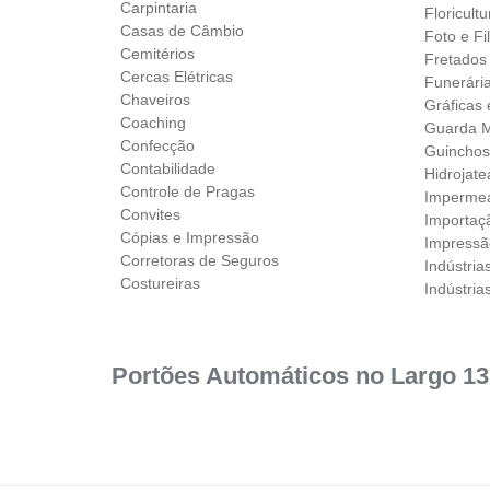
Carpintaria
Floricult
Casas de Câmbio
Foto e F
Cemitérios
Fretados
Cercas Elétricas
Funerári
Chaveiros
Gráficas
Coaching
Guarda M
Confecção
Guincho
Contabilidade
Hidrojat
Controle de Pragas
Impermea
Convites
Importaç
Cópias e Impressão
Impressão
Corretoras de Seguros
Indústria
Costureiras
Indústria
Portões Automáticos no Largo 13