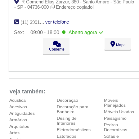
R Comend Elias Zarzur, 380 - Santo Amaro - São Paulo
- SP - 04736-000
Endereço copiado!
ver telefone
(11) 3991-2218
Sex:
09:00 - 18:00
Aberto
agora
Seg:
09:00 - 18:00
Mapa
Ter:
09:00 - 18:00
Comente
Qua:
09:00 - 18:00
Qui:
09:00 - 18:00
Sex:
09:00 - 18:00
Aberto
agora
Sáb:
Fechado
Dom:
Fechado
Veja também:
Acústica
Decoração
Móveis
Planejados
Adesivos
Decoração para
Banheiro
Móveis Usados
Antiguidades
Desing de
Paisagismo
Armários
Interiores
Pedras
Arquitetos
Eletrodomésticos
Decorativas
Artes
Estofados
Sofás e