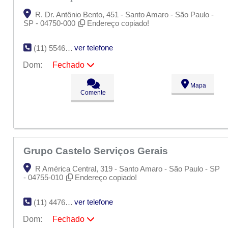
R. Dr. Antônio Bento, 451 - Santo Amaro - São Paulo -
SP - 04750-000
Endereço copiado!
ver telefone
(11) 5546-0683
Dom:
Fechado
Seg:
09:00 - 18:00
Mapa
Ter:
09:00 - 18:00
Comente
Qua:
09:00 - 18:00
Qui:
09:00 - 18:00
Sex:
09:00 - 18:00
Sáb:
Fechado
Dom:
Fechado
Grupo Castelo Serviços Gerais
R América Central, 319 - Santo Amaro - São Paulo - SP
- 04755-010
Endereço copiado!
ver telefone
(11) 4476-1177
Dom:
Fechado