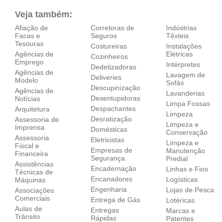
Veja também:
Afiação de
Corretoras de
Indústrias
Facas e
Seguros
Têxteis
Tesouras
Costureiras
Instalações
Agências de
Elétricas
Cozinheiros
Emprego
Intérpretes
Dedetizadoras
Agências de
Lavagem de
Deliveries
Modelo
Sofás
Descupinização
Agências de
Lavanderias
Desentupidoras
Notícias
Limpa Fossas
Despachantes
Arquitetura
Limpeza
Desratização
Assessoria de
Limpeza e
Imprensa
Domésticas
Conservação
Assessoria
Eletricistas
Limpeza e
Fiscal e
Empresas de
Manutenção
Financeira
Segurança
Predial
Assistências
Encadernação
Linhas e Fios
Técnicas de
Encanadores
Logísticas
Máquinas
Engenharia
Lojas de Pesca
Associações
Comerciais
Entrega de Gás
Lotéricas
Aulas de
Entregas
Marcas e
Trânsito
Rápidas
Patentes