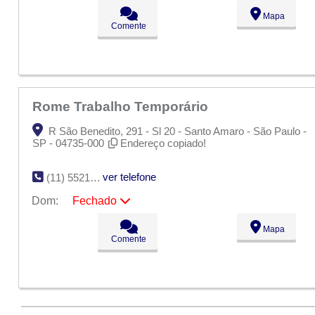
Seg:
09:00 - 18:00
Mapa
Ter:
09:00 - 18:00
Comente
Qua:
09:00 - 18:00
Qui:
09:00 - 18:00
Sex:
09:00 - 18:00
Sáb:
Fechado
Dom:
Fechado
Rome Trabalho Temporário
R São Benedito, 291 - Sl 20 - Santo Amaro - São Paulo -
SP - 04735-000
Endereço copiado!
ver telefone
(11) 5521-6630
Dom:
Fechado
Seg:
09:00 - 18:00
Mapa
Ter:
09:00 - 18:00
Comente
Qua:
09:00 - 18:00
Qui:
09:00 - 18:00
Sex:
09:00 - 18:00
Sáb:
Fechado
Dom:
Fechado