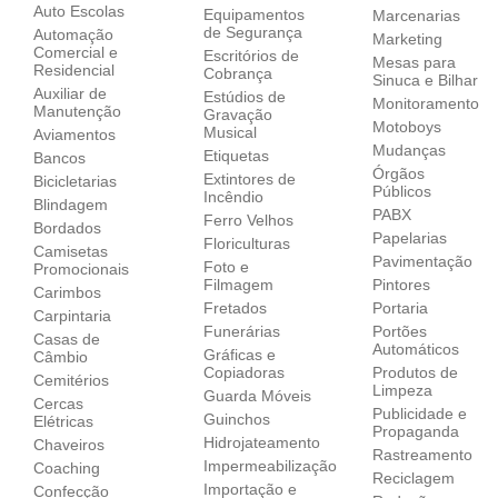
Auto Escolas
Equipamentos
Marcenarias
de Segurança
Automação
Marketing
Comercial e
Escritórios de
Mesas para
Residencial
Cobrança
Sinuca e Bilhar
Auxiliar de
Estúdios de
Monitoramento
Manutenção
Gravação
Motoboys
Musical
Aviamentos
Mudanças
Etiquetas
Bancos
Órgãos
Extintores de
Bicicletarias
Públicos
Incêndio
Blindagem
PABX
Ferro Velhos
Bordados
Papelarias
Floriculturas
Camisetas
Pavimentação
Foto e
Promocionais
Filmagem
Pintores
Carimbos
Fretados
Portaria
Carpintaria
Funerárias
Portões
Casas de
Automáticos
Gráficas e
Câmbio
Copiadoras
Produtos de
Cemitérios
Limpeza
Guarda Móveis
Cercas
Publicidade e
Guinchos
Elétricas
Propaganda
Hidrojateamento
Chaveiros
Rastreamento
Impermeabilização
Coaching
Reciclagem
Importação e
Confecção