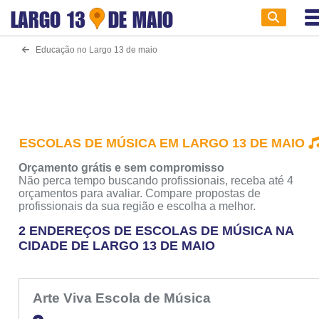
LARGO 13
DE MAIO
Educação no Largo 13 de maio
ESCOLAS DE MÚSICA EM LARGO 13 DE MAIO
Orçamento grátis e sem compromisso
Não perca tempo buscando profissionais, receba até 4
orçamentos para avaliar. Compare propostas de
profissionais da sua região e escolha a melhor.
2 ENDEREÇOS DE ESCOLAS DE MÚSICA NA
CIDADE DE LARGO 13 DE MAIO
Arte Viva Escola de Música