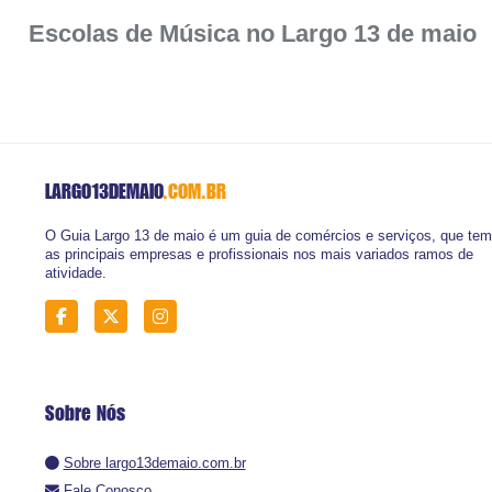
Escolas de Música no Largo 13 de maio
LARGO13DEMAIO
.COM.BR
O Guia Largo 13 de maio é um guia de comércios e serviços, que tem
as principais empresas e profissionais nos mais variados ramos de
atividade.
Sobre Nós
Sobre largo13demaio.com.br
Fale Conosco