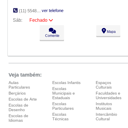
ver telefone
(11) 5548-7909
Sáb:
Fechado
Seg:
09:00 - 18:00
Mapa
Ter:
09:00 - 18:00
Comente
Qua:
09:00 - 18:00
Qui:
09:00 - 18:00
Sex:
09:00 - 18:00
Sáb:
Fechado
Dom:
Fechado
Veja também:
Aulas
Escolas Infantis
Espaços
Particulares
Culturais
Escolas
Berçários
Municipais e
Faculdades e
Estaduais
Universidades
Escolas de Arte
Escolas
Institutos
Escolas de
Particulares
Musicais
Desenho
Escolas
Intercâmbio
Escolas de
Técnicas
Cultural
Idiomas