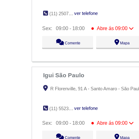
ver telefone
(11) 2507-5621
●
Sex:
09:00 - 18:00
Abre ás 09:00
Seg:
09:00 - 18:00
Comente
Mapa
Ter:
09:00 - 18:00
Qua:
09:00 - 18:00
Qui:
09:00 - 18:00
●
Sex:
09:00 - 18:00
Abre ás 09:00
Sáb:
Fechado
Dom:
Fechado
Igui São Paulo
R Florenville, 91 A - Santo Amaro - São Pau
ver telefone
(11) 5523-3640
●
Sex:
09:00 - 18:00
Abre ás 09:00
Seg:
09:00 - 18:00
Comente
Mapa
Ter:
09:00 - 18:00