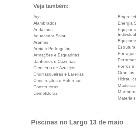
Veja também:
Aço
Empreite
Alambrados
Energia S
Andaimes
Equipame
Individua
Aquecedor Solar
Equipame
Arames
Estrutura
Areia e Pedregulho
Ferragen
Armações e Esquadrias
Ferramen
Banheiros e Cozinhas
Forros e 
Cemitério de Azulejos
Granitos
Churrasqueiras e Lareiras
Hidráulic
Construções e Reformas
Madeiras
Construtoras
Marmorar
Demolidoras
Materiai
Piscinas no Largo 13 de maio