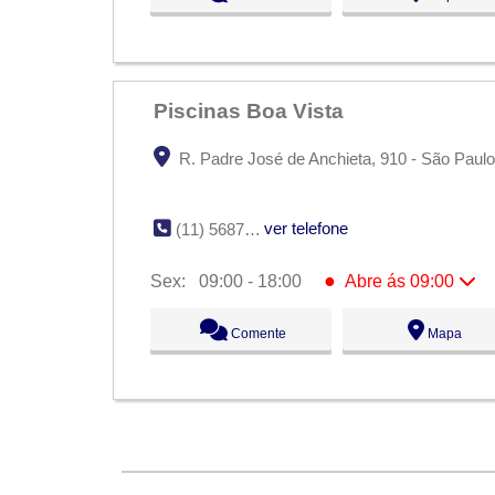
Qua:
09:00 - 18:00
Qui:
09:00 - 18:00
●
Sex:
09:00 - 18:00
Abre ás 09:00
Sáb:
Fechado
Dom:
Fechado
Piscinas Boa Vista
R. Padre José de Anchieta, 910 - São Paulo
ver telefone
(11) 5687-2535
●
Sex:
09:00 - 18:00
Abre ás 09:00
Seg:
09:00 - 18:00
Comente
Mapa
Ter:
09:00 - 18:00
Qua:
09:00 - 18:00
Qui:
09:00 - 18:00
●
Sex:
09:00 - 18:00
Abre ás 09:00
Sáb:
Fechado
Dom:
Fechado