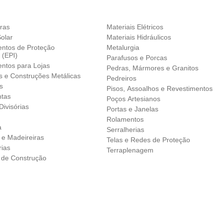
iras
Materiais Elétricos
olar
Materiais Hidráulicos
ntos de Proteção
Metalurgia
l (EPI)
Parafusos e Porcas
ntos para Lojas
Pedras, Mármores e Granitos
s e Construções Metálicas
Pedreiros
s
Pisos, Assoalhos e Revestimentos
tas
Poços Artesianos
Divisórias
Portas e Janelas
Rolamentos
a
Serralherias
 e Madeireiras
Telas e Redes de Proteção
ias
Terraplenagem
s de Construção